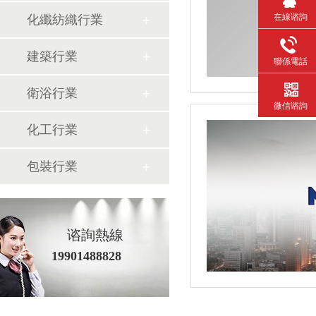
在線谘詢
化纖紡織行業
建築行業
聯係電話
衛浴行業
微信谘詢
化工行業
包裝行業
谘詢熱線
19901488828