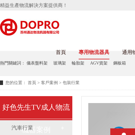
精益生產物流解決方案提供商！
首頁
專用物流器具
通用
好色网站在线观看架
烏龜車/平台車
熱門關鍵詞：
儀表盤料架
玻璃架
輪胎架
AGV貨架
鋼板箱
化纖紡織行業
絲車/紡絲車
布車/布匹架
絲箱
您的位置：
首頁
>
客戶案例
>
包裝行業
鋼板箱
化工行業
好色先生TV成人物流
貨架係統
汽車行業
機器案例