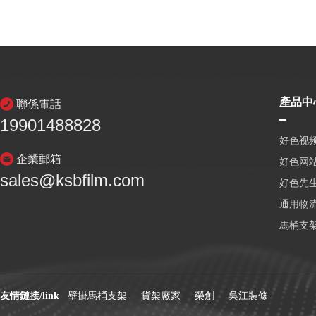
產品中
聯係電話
19901488828
好色视频
企業郵箱
好色网
sales@ksbfilm.com
好色先生
通用物
馬桶支
友情鏈接/link
壁掛馬桶支架
貨架廠家
榮創
吳江裝修