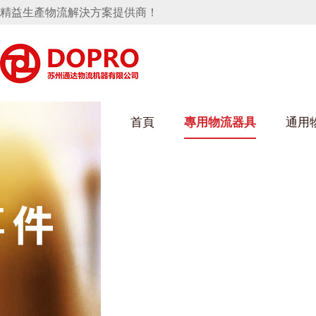
精益生產物流解決方案提供商！
首頁
專用物流器具
通用
好色网站在线观看架
烏龜車/平台車
化纖紡織行業
絲車/紡絲車
布車/布匹架
絲箱
鋼板箱
化工行業
貨架係統