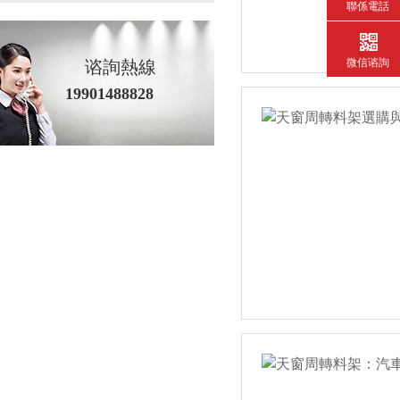
聯係電話
微信谘詢
谘詢熱線
19901488828