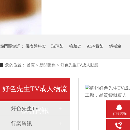
熱門關鍵詞：
儀表盤料架
玻璃架
輪胎架
AGV貨架
鋼板箱
您的位置：
首頁
>
新聞聚焦
>
好色先生TV成人動態
好色先生TV成人物流
好色先生TV成人動態
機器資訊
在線谘詢
行業資訊