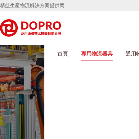
精益生產物流解決方案提供商！
首頁
專用物流器具
通用
好色网站在线观看架
烏龜車/平台車
化纖紡織行業
絲車/紡絲車
布車/布匹架
絲箱
鋼板箱
化工行業
貨架係統