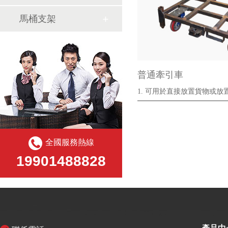
馬桶支架
普通牽引車
1. 可用於直接放置貨物或放置
進行周···
全國服務熱線
19901488828