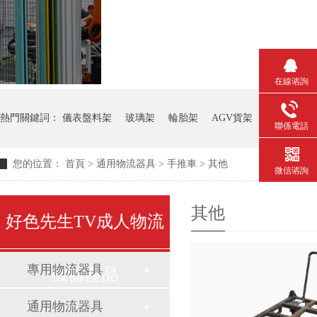
在線谘詢
熱門關鍵詞：
儀表盤料架
玻璃架
輪胎架
AGV貨架
鋼板箱
聯係電話
您的位置：
首頁
>
通用物流器具
>
手推車
>
其他
微信谘詢
其他
好色先生TV成人物流
專用物流器具
機器產品
通用物流器具